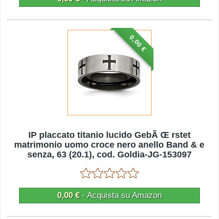
0,00 €
IP placcato titanio lucido GebÃ Œ rstet
matrimonio uomo croce nero anello Band & e
senza, 63 (20.1), cod. Goldia-JG-153097
0,00 €
- Acquista su Amazon