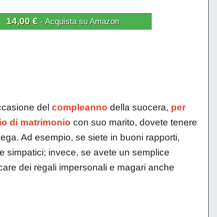
14,00 €
- Acquista su Amazon
occasione del
compleanno
della suocera,
per
io di matrimonio
con suo marito, dovete tenere
lega. Ad esempio, se siete in buoni rapporti,
e simpatici; invece, se avete un semplice
rcare dei regali impersonali e magari anche