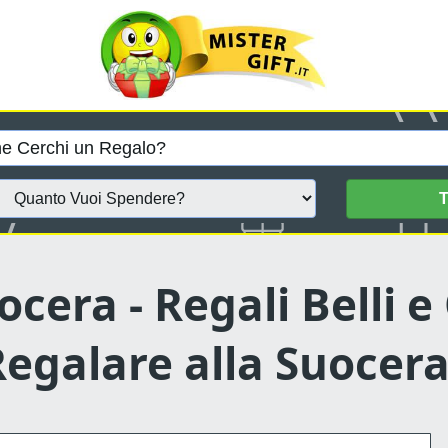
T
cera - Regali Belli e 
egalare alla Suocer