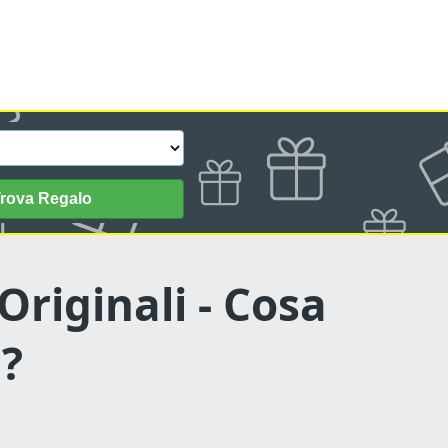
rova Regalo
Originali - Cosa
a?