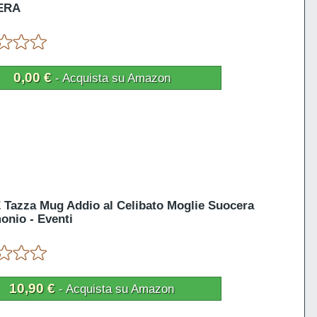
ERA
0,00 €
- Acquista su Amazon
Tazza Mug Addio al Celibato Moglie Suocera
onio - Eventi
10,90 €
- Acquista su Amazon