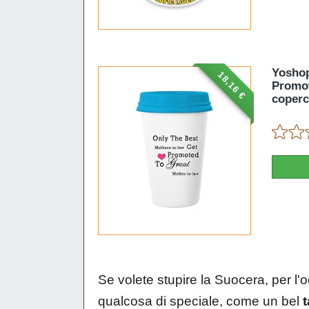
Yoshop
18,16 €
Promot
coperc
Se volete stupire la Suocera, per l'
qualcosa di speciale, come un bel
t