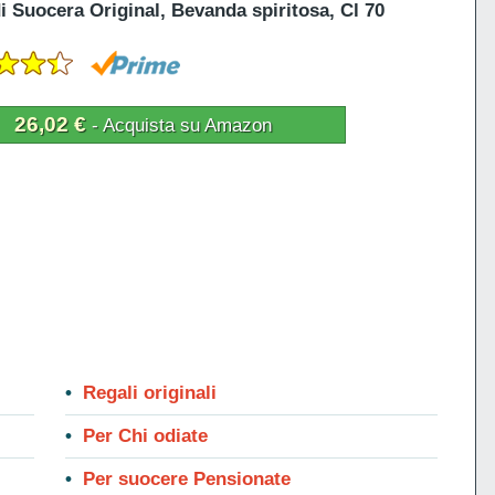
di Suocera Original, Bevanda spiritosa, Cl 70
26,02 €
- Acquista su Amazon
Regali originali
Per Chi odiate
Per suocere Pensionate