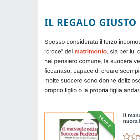
IL REGALO GIUSTO
Spesso considerata il terzo incomod
“croce” del
matrimonio
, sia per lu
nel pensiero comune, la suocera v
ficcanaso, capace di creare scompigli
molte suocere sono donne deliziose,
proprio figlio o la propria figlia and
Il man
14,00 €
nuora 