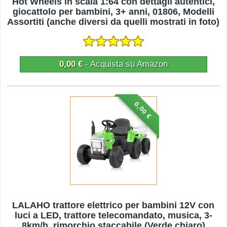
Hot Wheels in scala 1:64 con dettagli autentici,
giocattolo per bambini, 3+ anni, 01806, Modelli
Assortiti (anche diversi da quelli mostrati in foto)
0,00 €
- Acquista su Amazon
0,00 €
LALAHO trattore elettrico per bambini 12V con
luci a LED, trattore telecomandato, musica, 3-
8km/h, rimorchio staccabile (Verde chiaro)