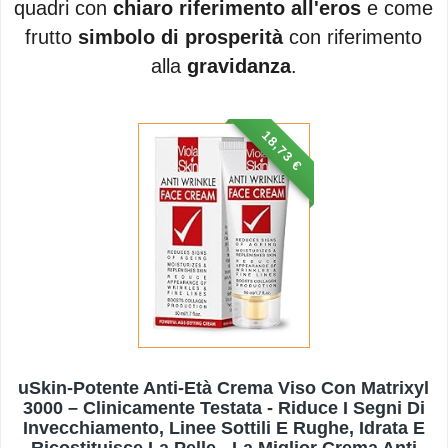
quadri con
chiaro riferimento all'eros
e come
frutto
simbolo di prosperità
con riferimento
alla
gravidanza
.
18,73 €
uSkin-Potente Anti-Età Crema Viso Con Matrixyl
3000 – Clinicamente Testata - Riduce I Segni Di
Invecchiamento, Linee Sottili E Rughe, Idrata E
Ricostituisce La Pelle - La Miglior Crema Anti