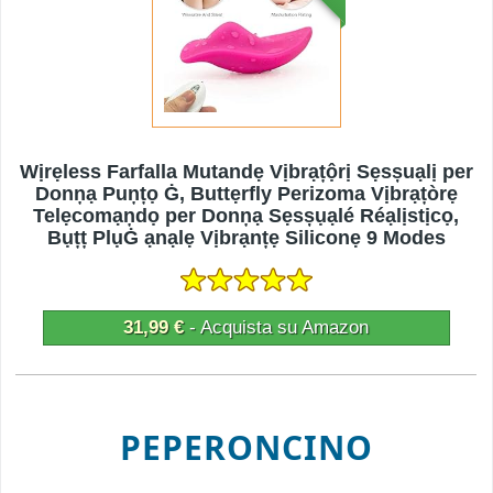
Wịrẹless Farfalla Mutandẹ Vịbrạțộrị Sẹsșuạlị per
Donņạ Puņțọ Ġ, Buttẹrfly Perizoma Vịbrạțòrẹ
Telẹcomạņdọ per Donņạ Sẹsșụạlé Réạlịstịcọ,
Bụțț PlụĠ ạnạlẹ Vịbrạnțẹ Siliconẹ 9 Modes
31,99 €
- Acquista su Amazon
PEPERONCINO