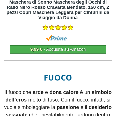
Maschera di Sonno Maschera degli Occhi di
Raso Nero Rosso Cravatta Bendato, 150 cm, 2
pezzi Copri Maschera Leggera per Cinturini da
Viaggio da Donna
9,99 €
- Acquista su Amazon
FUOCO
Il fuoco che
arde
e
dona calore
è un
simbolo
dell'eros
molto diffuso. Con il fuoco, infatti, si
vuole simboleggiare la
passione
e il
desiderio
sessuale
che, inevitabilmente, ardono dentro