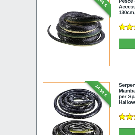
14,49 €
Pesce 
Access
130cm,
Serpen
14,59 €
Mamba 
per Sp
Hallowe