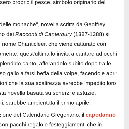
elsero proprio il pesce, simbolo originario del
delle monache", novella scritta da Geoffrey
rno dei
Racconti di Canterbury
(1387-1388) si
di nome Chanticleer, che viene catturato con
amente, quest'ultima lo invita a cantare ad occhi
 splendido canto, afferandolo subito dopo tra le
sso gallo a farsi beffa della volpe, facendole aprir
tori che la sua scaltrezza avrebbe impedito loro
ta novella basata su scherzi e astuzie,
i, sarebbe ambientata il primo aprile.
zione del Calendario Gregoriano, il
capodanno
 con pacchi regalo e festeggiamenti che in