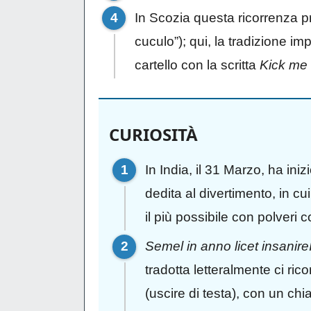
In Scozia questa ricorrenza p
cuculo”); qui, la tradizione im
cartello con la scritta
Kick m
CURIOSITÀ
In India, il 31 Marzo, ha iniz
dedita al divertimento, in cu
il più possibile con polveri co
Semel in anno licet insanire
tradotta letteralmente ci ri
(uscire di testa), con un chi