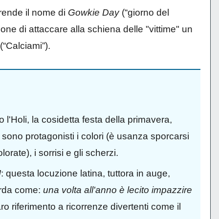
rende il nome di
Gowkie Day
(“giorno del
pone di attaccare alla schiena delle "vittime" un
e
(“Calciami”).
io l'Holi, la cosidetta festa della primavera,
i sono protagonisti i colori (è usanza sporcarsi
lorate), i sorrisi e gli scherzi.
I
: questa locuzione latina, tuttora in auge,
corda come:
una volta all'anno è lecito impazzire
aro riferimento a ricorrenze divertenti come il