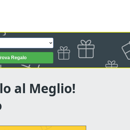
rova Regalo
lo al Meglio!
o